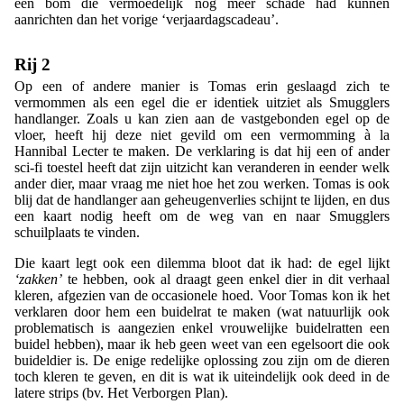
een bom die vermoedelijk nog meer schade had kunnen
aanrichten dan het vorige ‘verjaardagscadeau’.
Rij 2
Op een of andere manier is Tomas erin geslaagd zich te
vermommen als een egel die er identiek uitziet als Smugglers
handlanger. Zoals u kan zien aan de vastgebonden egel op de
vloer, heeft hij deze niet gevild om een vermomming à la
Hannibal Lecter te maken. De verklaring is dat hij een of ander
sci-fi toestel heeft dat zijn uitzicht kan veranderen in eender welk
ander dier, maar vraag me niet hoe het zou werken. Tomas is ook
blij dat de handlanger aan geheugenverlies schijnt te lijden, en dus
een kaart nodig heeft om de weg van en naar Smugglers
schuilplaats te vinden.
Die kaart legt ook een dilemma bloot dat ik had: de egel lijkt
‘zakken’
te hebben, ook al draagt geen enkel dier in dit verhaal
kleren, afgezien van de occasionele hoed. Voor Tomas kon ik het
verklaren door hem een buidelrat te maken (wat natuurlijk ook
problematisch is aangezien enkel vrouwelijke buidelratten een
buidel hebben), maar ik heb geen weet van een egelsoort die ook
buideldier is. De enige redelijke oplossing zou zijn om de dieren
toch kleren te geven, en dit is wat ik uiteindelijk ook deed in de
latere strips (bv. Het Verborgen Plan).