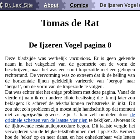
Dr. Lex' Site
About
Comics
De Ijzeren Vogel 
Tomas de Rat
De Ijzeren Vogel pagina 8
Deze bladzijde was werkelijk
vormeloos.
Er is geen gekende
naam in het vakgebied van de geometrie om de vorm de
beschrijven, maar het was een soort trapezoïde met een gebogen
rechterrand. De vervorming was zo extreem dat ik de helling van
de horizontale lijnen geleidelijk varieerde van ‘bergop’ naar
‘bergaf’, om de vorm van de trapezoïde te volgen.
Dat was echter niet het enige probleem met deze pagina. Vanaf de
vierde rij nam ik een andere idiote beslissing die ik mij later zou
beklagen: ik schreef de tekstballonnen rechtstreeks in inkt. Dit
zou niet zo'n probleem zijn moest mijn handschrift op dat moment
niet zo
afgrijselijk
geweest zijn. U kan zelf oordelen door
de
originele schetsen van de laatste vier rijen
te bekijken, alvorens ik
de tijdrovende restauratieprocedure begon. Dit laatste vergde het
verwijderen van de lelijke tekstballonnen met Tipp-Ex®. Bemerk
hoe de ‘tekst’ op en neer danst, en hoe onherkenbaar vele letters