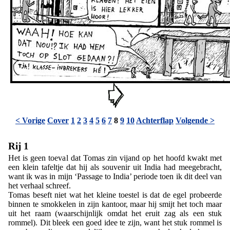
< Vorige
Cover
1
2
3
4
5
6
7
8
9
10
Achterflap
Volgende >
Rij 1
Het is geen toeval dat Tomas zin vijand op het hoofd kwakt met
een klein tafeltje dat hij als souvenir uit India had meegebracht,
want ik was in mijn ‘Passage to India’ periode toen ik dit deel van
het verhaal schreef.
Tomas beseft niet wat het kleine toestel is dat de egel probeerde
binnen te smokkelen in zijn kantoor, maar hij smijt het toch maar
uit het raam (waarschijnlijk omdat het eruit zag als een stuk
rommel). Dit bleek een goed idee te zijn, want het stuk rommel is