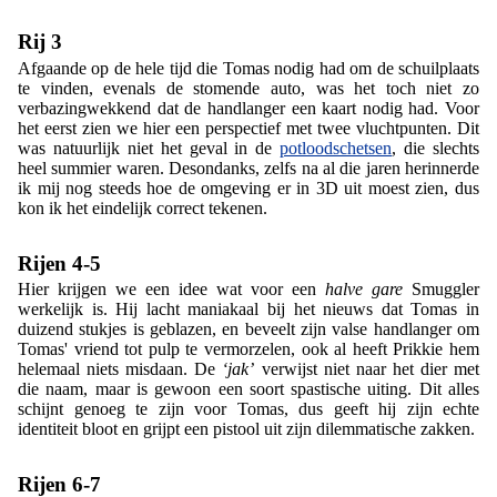
Rij 3
Afgaande op de hele tijd die Tomas nodig had om de schuilplaats
te vinden, evenals de stomende auto, was het toch niet zo
verbazingwekkend dat de handlanger een kaart nodig had. Voor
het eerst zien we hier een perspectief met twee vluchtpunten. Dit
was natuurlijk niet het geval in de
potloodschetsen
, die slechts
heel summier waren. Desondanks, zelfs na al die jaren herinnerde
ik mij nog steeds hoe de omgeving er in 3D uit moest zien, dus
kon ik het eindelijk correct tekenen.
Rijen 4-5
Hier krijgen we een idee wat voor een
halve gare
Smuggler
werkelijk is. Hij lacht maniakaal bij het nieuws dat Tomas in
duizend stukjes is geblazen, en beveelt zijn valse handlanger om
Tomas' vriend tot pulp te vermorzelen, ook al heeft Prikkie hem
helemaal niets misdaan. De
‘jak’
verwijst niet naar het dier met
die naam, maar is gewoon een soort spastische uiting. Dit alles
schijnt genoeg te zijn voor Tomas, dus geeft hij zijn echte
identiteit bloot en grijpt een pistool uit zijn dilemmatische zakken.
Rijen 6-7